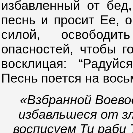
избавленный от бед
песнь и просит Ее,
силой, освободи
опасностей, чтобы г
восклицая: “Радуйс
Песнь поется на вось
«Взбранной Воево
избавльшеся от з
восписуем Ти раби 