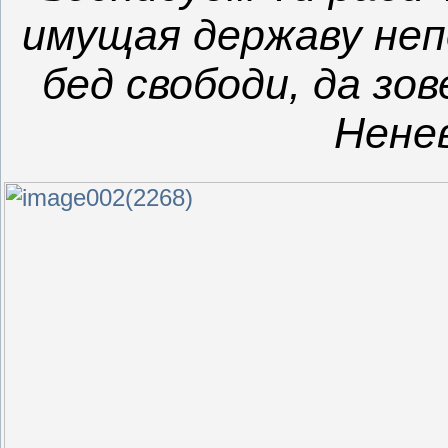
имущая державу неп
бед свободи, да зо
Нене