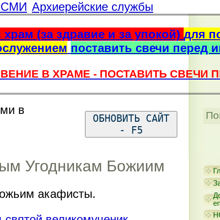
г СМИ
Архиерейские службы
 храм (за здравие и за упокой)
для п
ослужением
поставить свечи перед 
ВЕНИЕ В ХРАМЕ - ПОСТАВИТЬ СВЕЧИ 
ями в
По
ОБНОВИТЬ САЙТ
- F5
ым Угодникам Божиим
Г
З
ожьим акафисты.
Д
е
Н
 святой великомученик.