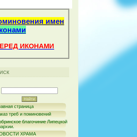
оминовения имен
иконами
ПЕРЕД ИКОНАМИ
иск
лавная страница
аказ треб и поминовений
обринское благочиние Липецкой
пархии.
ОВОСТИ ХРАМА