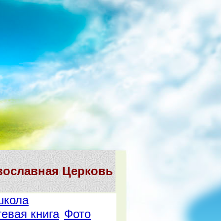
вославная Церковь
школа
тевая книга
Фото