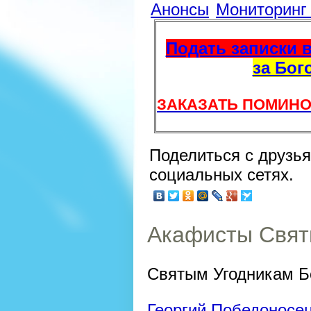
Анонсы
Мониторин
Подать записки в
за Бог
ЗАКАЗАТЬ ПОМИНО
Поделиться с друзь
социальных сетях.
Акафисты Свят
Святым Угодникам Б
Георгий Победоносец