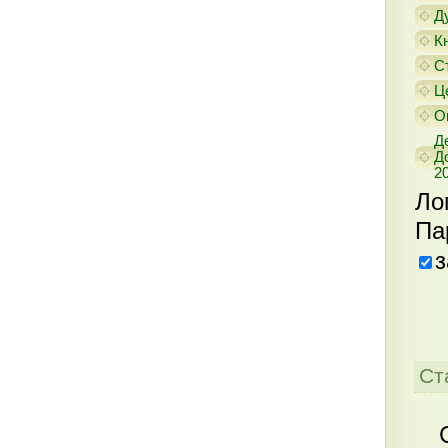
Д
К
С
Ц
О
Д
Д
20
Ло
Па
з
Ст