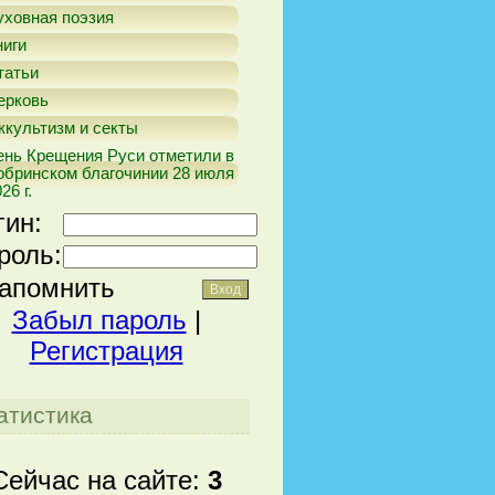
уховная поэзия
ниги
татьи
ерковь
ккультизм и секты
ень Крещения Руси отметили в
обринском благочинии 28 июля
26 г.
гин:
роль:
апомнить
Забыл пароль
|
Регистрация
атистика
Сейчас на сайте:
3