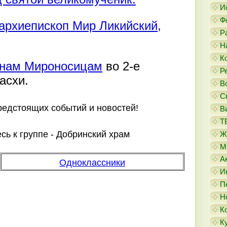
И
Ф
 архиепископ Мир Ликийский,
Р
Н
К
нам Мироносицам
во 2-е
Р
асхи.
В
С
предстоящих событий и новостей!
В
Т
ь к группе - Добринский храм
Ж
М
А
Одноклассники
И
П
Н
К
К