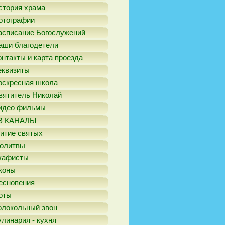
стория храма
отографии
асписание Богослужений
аши благодетели
онтакты и карта проезда
еквизиты
оскресная школа
вятитель Николай
идео фильмы
В КАНАЛЫ
итие святых
олитвы
кафисты
коны
еснопения
оты
олокольный звон
улинария - кухня