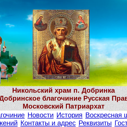
Никольский храм п. Добринка
 Добринское благочиние Русская Пра
Московский Патриархат
гочиние
Новости
История
Воскресная 
жений
Контакты и адрес
Реквизиты
Гос