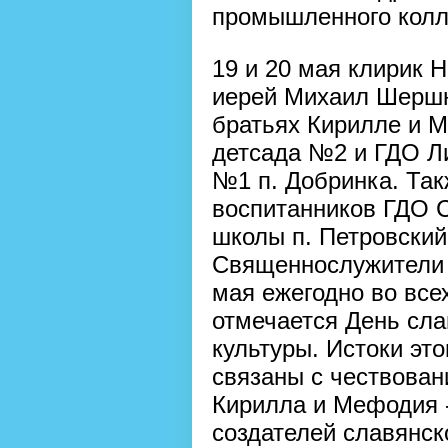
промышленного колл
19 и 20 мая клирик 
иерей Михаил Шершн
братьях Кирилле и 
детсада №2 и ГДО Л
№1 п. Добринка. Так
воспитанников ГДО 
школы п. Петровский
Священнослужители р
мая ежегодно во все
отмечается День сла
культуры. Истоки эт
связаны с чествова
Кирилла и Мефодия -
создателей славянск