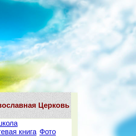
вославная Церковь
школа
тевая книга
Фото