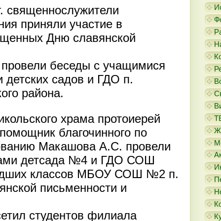
И
 г. священнослужители
Ф
ния приняли участие в
Р
ященных Дню славянской
Н
К
провели беседы с учащимися
Р
 детских садов и ГДО п.
В
ого района.
С
В
икольского храма протоиерей
Т
помощник благочинного по
Ж
М
ованию Макашова А.С. провели
А
ами детсада №4 и ГДО СОШ
И
адших классов МБОУ СОШ №2 п.
П
янской письменности и
Н
К
сетил студентов филиала
К