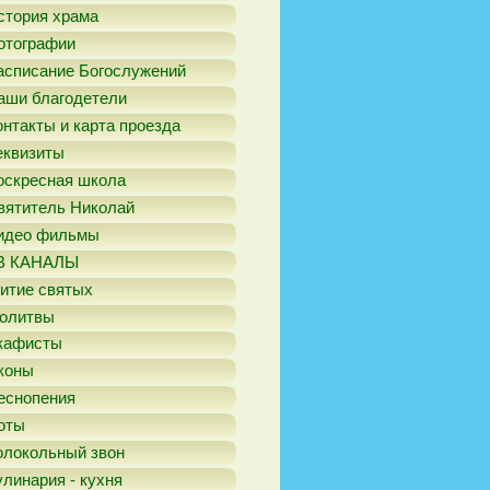
стория храма
отографии
асписание Богослужений
аши благодетели
онтакты и карта проезда
еквизиты
оскресная школа
вятитель Николай
идео фильмы
В КАНАЛЫ
итие святых
олитвы
кафисты
коны
еснопения
оты
олокольный звон
улинария - кухня