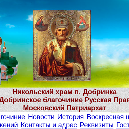
Никольский храм п. Добринка
 Добринское благочиние Русская Пра
Московский Патриархат
гочиние
Новости
История
Воскресная 
жений
Контакты и адрес
Реквизиты
Гос