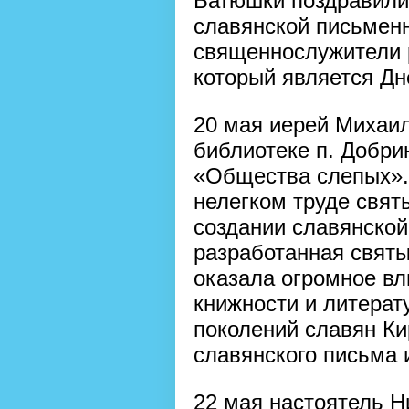
Батюшки поздравили
славянской письменн
священнослужители 
который является Дн
20 мая иерей Михаи
библиотеке п. Добри
«Общества слепых».
нелегком труде свят
создании славянской 
разработанная свят
оказала огромное вл
книжности и литерат
поколений славян К
славянского письма 
22 мая настоятель Н