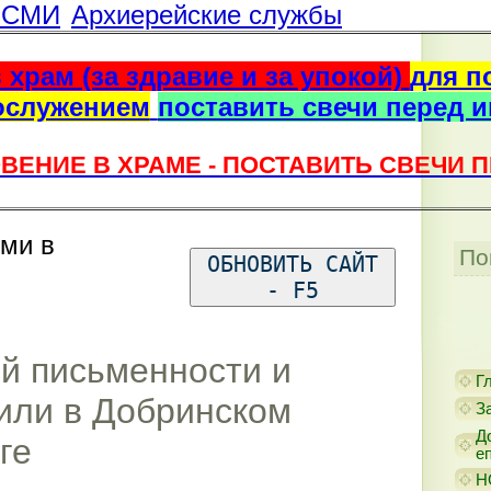
г СМИ
Архиерейские службы
 храм (за здравие и за упокой)
для п
ослужением
поставить свечи перед 
ВЕНИЕ В ХРАМЕ - ПОСТАВИТЬ СВЕЧИ 
ями в
По
ОБНОВИТЬ САЙТ
- F5
й письменности и
Г
или в Добринском
З
Д
ге
е
Н