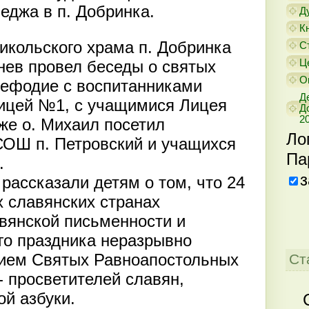
еджа в п. Добринка.
Д
К
Никольского храма п. Добринка
С
Ц
ев провел беседы о святых
О
Мефодие с воспитанниками
Д
ицей №1, с учащимися Лицея
Д
20
же о. Михаил посетил
Ло
СОШ п. Петровский и учащихся
Па
.
з
ассказали детям о том, что 24
х славянских странах
вянской письменности и
ого праздника неразрывно
нием Святых Равноапостольных
Ст
 просветителей славян,
ой азбуки.