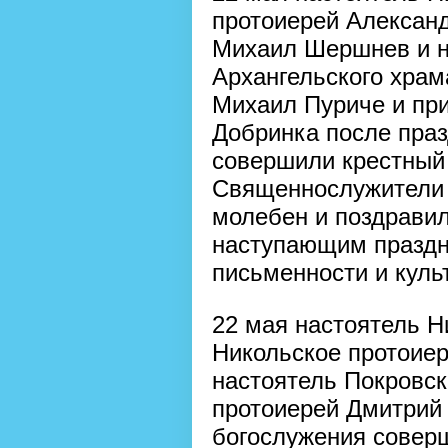
протоиерей Александ
Михаил Шершнев и н
Архангельского храм
Михаил Пуриче и при
Добринка после праз
совершили крестный 
Священнослужители
молебен и поздрави
наступающим праздн
письменности и куль
22 мая настоятель Н
Никольское протоиер
настоятель Покровск
протоиерей Дмитрий 
богослужения соверш