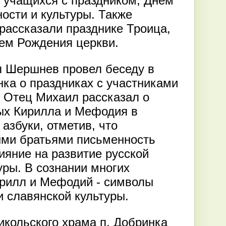
 учащихся с праздником, Днем
ости и культуры. Также
рассказали празднике Троица,
ем Рождения церкви.
л Шершнев провел беседу в
нка о праздниках с участниками
 Отец Михаил рассказал о
ых Кирилла и Мефодия в
азбуки, отметив, что
ыми братьями письменность
ияние на развитие русской
уры. В сознании многих
ирилл и Мефодий - символы
и славянской культуры.
икольского храма п. Добринка