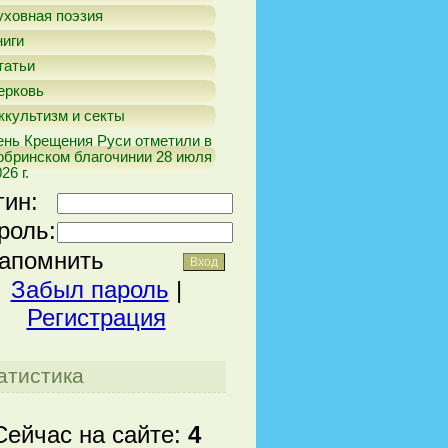
уховная поэзия
ниги
татьи
ерковь
ккультизм и секты
ень Крещения Руси отметили в
обринском благочинии 28 июля
26 г.
гин:
роль:
апомнить
Забыл пароль
|
Регистрация
атистика
Сейчас на сайте:
4