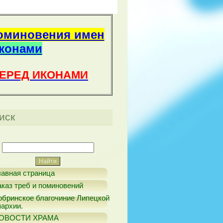
оминовения имен
иконами
ПЕРЕД ИКОНАМИ
иск
лавная страница
аказ треб и поминовений
обринское благочиние Липецкой
пархии.
ОВОСТИ ХРАМА