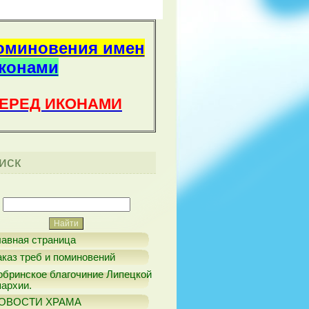
оминовения имен
иконами
ПЕРЕД ИКОНАМИ
иск
лавная страница
аказ треб и поминовений
обринское благочиние Липецкой
пархии.
ОВОСТИ ХРАМА