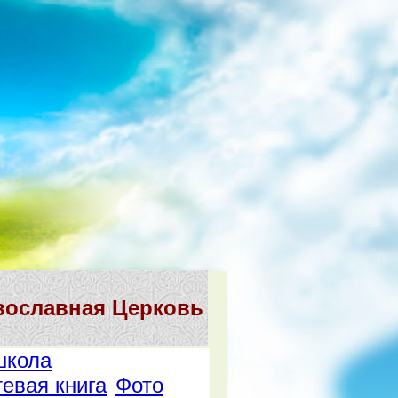
вославная Церковь
школа
тевая книга
Фото