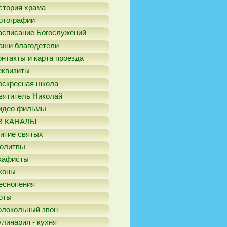
стория храма
отографии
асписание Богослужений
аши благодетели
онтакты и карта проезда
еквизиты
оскресная школа
вятитель Николай
идео фильмы
В КАНАЛЫ
итие святых
олитвы
кафисты
коны
еснопения
оты
олокольный звон
улинария - кухня