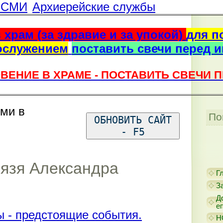
г СМИ
Архиерейские службы
 храм (за здравие и за упокой)
для п
ослужением
поставить свечи перед 
ВЕНИЕ В ХРАМЕ - ПОСТАВИТЬ СВЕЧИ 
ями в
По
ОБНОВИТЬ САЙТ
- F5
нязя Александра
Г
З
Д
е
 - предстоящие события.
Н