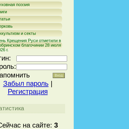
уховная поэзия
ниги
татьи
ерковь
ккультизм и секты
ень Крещения Руси отметили в
обринском благочинии 28 июля
26 г.
гин:
роль:
апомнить
Забыл пароль
|
Регистрация
атистика
Сейчас на сайте:
3