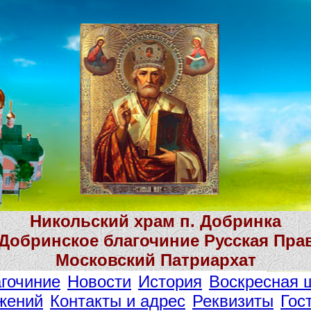
Никольский храм п. Добринка
 Добринское благочиние Русская Пра
Московский Патриархат
гочиние
Новости
История
Воскресная 
жений
Контакты и адрес
Реквизиты
Гос