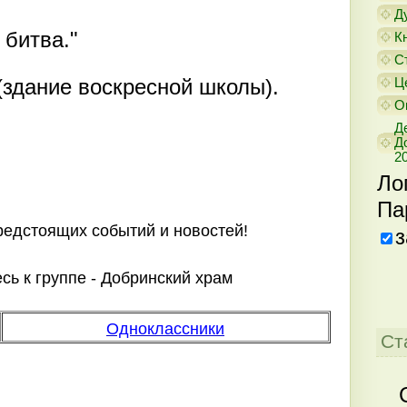
Д
 битва."
К
С
 (здание воскресной школы).
Ц
О
Д
Д
20
Ло
Па
предстоящих событий и новостей!
з
ь к группе - Добринский храм
Одноклассники
Ст