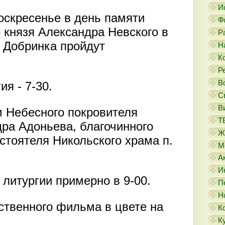
И
воскресенье в день памяти
Ф
о князя Александра Невского в
Р
 Добринка пройдут
Н
К
Р
В
я - 7-30.
С
В
м Небесного покровителя
Т
ра Адоньева, благочинного
Ж
стоятеля Никольского храма п.
М
А
И
литургии примерно в 9-00.
П
Н
ственного фильма в цвете на
К
К