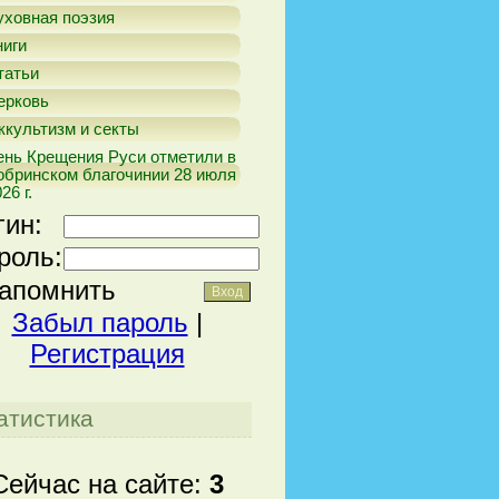
уховная поэзия
ниги
татьи
ерковь
ккультизм и секты
ень Крещения Руси отметили в
обринском благочинии 28 июля
26 г.
гин:
роль:
апомнить
Забыл пароль
|
Регистрация
атистика
Сейчас на сайте:
3