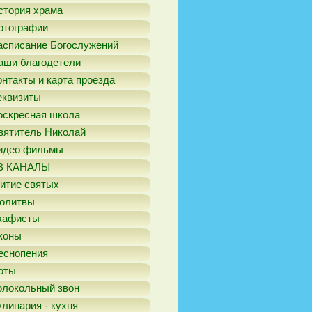
стория храма
отографии
асписание Богослужений
аши благодетели
онтакты и карта проезда
еквизиты
оскресная школа
вятитель Николай
идео фильмы
В КАНАЛЫ
итие святых
олитвы
кафисты
коны
еснопения
оты
олокольный звон
улинария - кухня