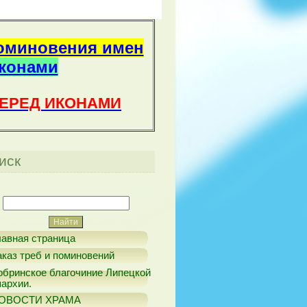
оминовения имен
иконами
ПЕРЕД ИКОНАМИ
иск
лавная страница
аказ треб и поминовений
обринское благочиние Липецкой
пархии.
ОВОСТИ ХРАМА