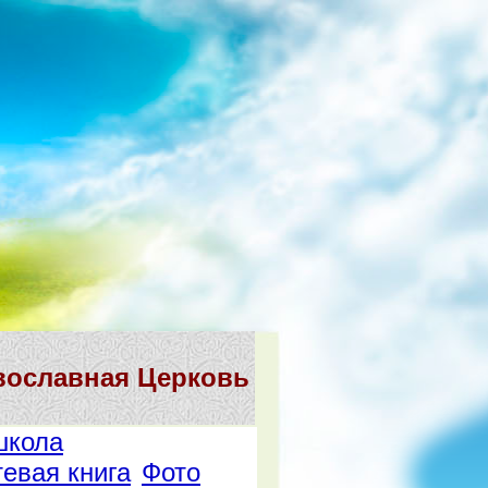
вославная Церковь
школа
тевая книга
Фото