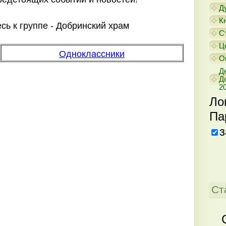
Д
К
ь к группе - Добринский храм
С
Ц
Одноклассники
О
Д
Д
20
Ло
Па
з
Ст