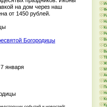
адесятых праздников. Иконы
И
авкой на дом через наш
Ф
на от 1450 рублей.
Р
Н
цы
К
Р
ресвятой Богородицы
В
С
В
Т
Ж
7 января
М
А
И
П
родицы
Н
К
К
предстоящих событий и новостей!