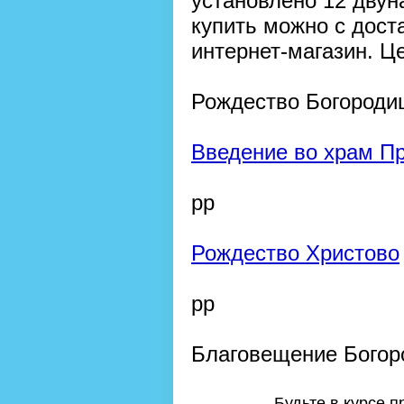
установлено 12 двун
купить можно с дост
интернет-магазин. Це
Рождество Богороди
Введение во храм П
рр
Рождество Христово
рр
Благовещение Бого
Будьте в курсе 