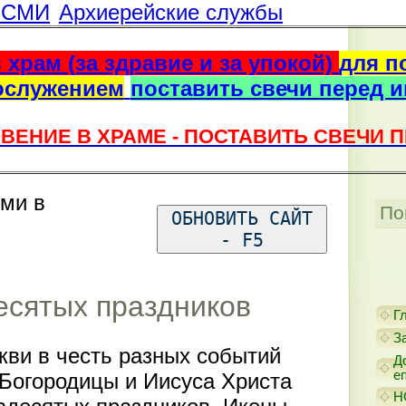
г СМИ
Архиерейские службы
 храм (за здравие и за упокой)
для п
ослужением
поставить свечи перед 
ВЕНИЕ В ХРАМЕ - ПОСТАВИТЬ СВЕЧИ 
ями в
По
ОБНОВИТЬ САЙТ
- F5
есятых праздников
Г
З
ви в честь разных событий
Д
е
Богородицы и Иисуса Христа
Н