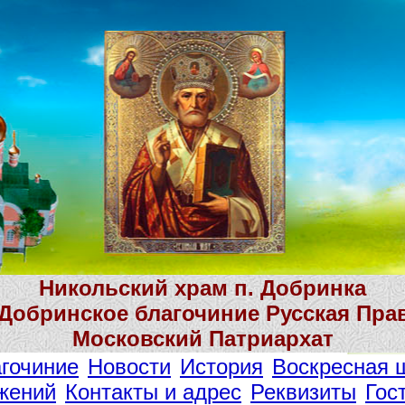
Никольский храм п. Добринка
 Добринское благочиние Русская Пра
Московский Патриархат
гочиние
Новости
История
Воскресная 
жений
Контакты и адрес
Реквизиты
Гос