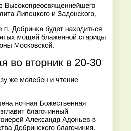
ю Высокопреосвященнейшего
лита Липецкого и Задонского,
 п. Добринка будет находиться
святых мощей блаженной старицы
оны Московской.
я во вторник в 20-30
азу же молебен и чтение
шена ночная Божественная
озглавит благочинный
тоиерей Александр Адоньев в
тва Добринского благочиния.