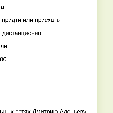
а!
т придти или приехать
и дистанционно
или
-00
льных сетях Дмитрию Адоньеву