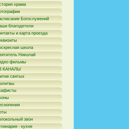
стория храма
отографии
асписание Богослужений
аши благодетели
онтакты и карта проезда
еквизиты
оскресная школа
вятитель Николай
идео фильмы
В КАНАЛЫ
итие святых
олитвы
кафисты
коны
еснопения
оты
олокольный звон
улинария - кухня