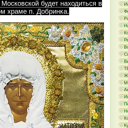
Московской будет находиться в
И
м храме п. Добринка.
Ф
Р
Н
К
Р
В
С
В
Т
Ж
М
А
И
П
Н
К
К