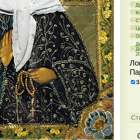
Д
К
С
Ц
О
Д
Д
20
Ло
Па
з
Ст