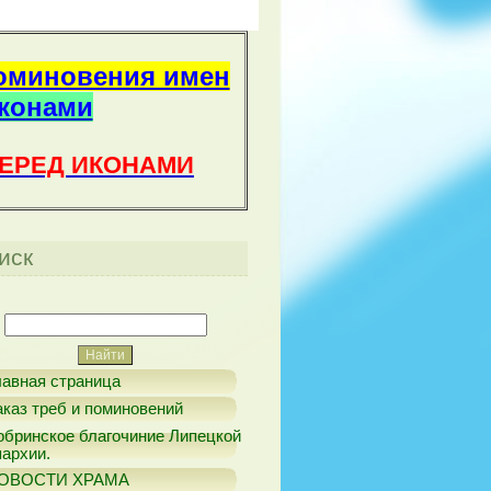
оминовения имен
иконами
ПЕРЕД ИКОНАМИ
иск
лавная страница
аказ треб и поминовений
обринское благочиние Липецкой
пархии.
ОВОСТИ ХРАМА