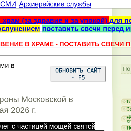
г СМИ
Архиерейские службы
 храм (за здравие и за упокой)
для п
ослужением
поставить свечи перед 
ВЕНИЕ В ХРАМЕ - ПОСТАВИТЬ СВЕЧИ 
ями в
По
ОБНОВИТЬ САЙТ
- F5
роны Московской в
Г
я 2026 г.
З
Д
е
вчег с частицей мощей святой
Н