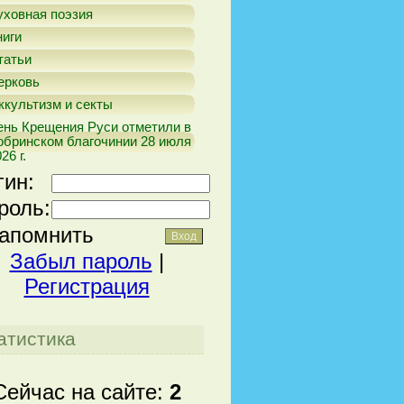
уховная поэзия
ниги
татьи
ерковь
ккультизм и секты
ень Крещения Руси отметили в
обринском благочинии 28 июля
26 г.
гин:
роль:
апомнить
Забыл пароль
|
Регистрация
атистика
Сейчас на сайте:
2