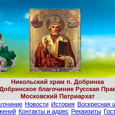
Никольский храм п. Добринка
 Добринское благочиние Русская Пра
Московский Патриархат
гочиние
Новости
История
Воскресная 
жений
Контакты и адрес
Реквизиты
Гос