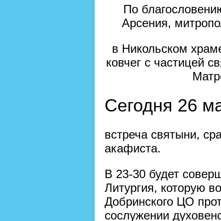
По благословени
Арсения, митропо
в Никольском храме
ковчег с частицей 
Матр
Сегодня 26 ма
встреча святыни, ср
акафиста.
В 23-30 будет совер
Литургия, которую в
Добринского ЦО про
сослужении духовенс