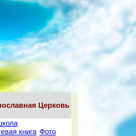
вославная Церковь
школа
тевая книга
Фото