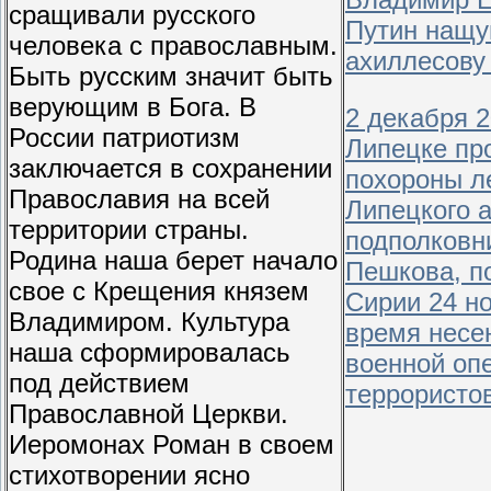
сращивали русского
Путин нащу
человека с православным.
ахиллесову
Быть русским значит быть
верующим в Бога. В
2 декабря 2
России патриотизм
Липецке пр
заключается в сохранении
похороны л
Православия на всей
Липецкого 
территории страны.
подполковн
Родина наша берет начало
Пешкова, п
свое с Крещения князем
Сирии 24 н
Владимиром. Культура
время несе
наша сформировалась
военной оп
под действием
террористо
Православной Церкви.
Иеромонах Роман в своем
стихотворении ясно