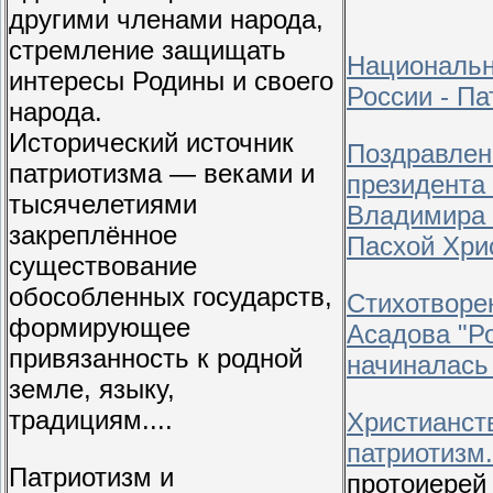
другими членами народа,
стремление защищать
Национальн
интересы Родины и своего
России - П
народа.
Исторический источник
Поздравлен
патриотизма — веками и
президента
тысячелетиями
Владимира 
закреплённое
Пасхой Хри
существование
обособленных государств,
Стихотворе
формирующее
Асадова "Р
привязанность к родной
начиналась 
земле, языку,
традициям....
Христианст
патриотизм.
Патриотизм и
протоиерей