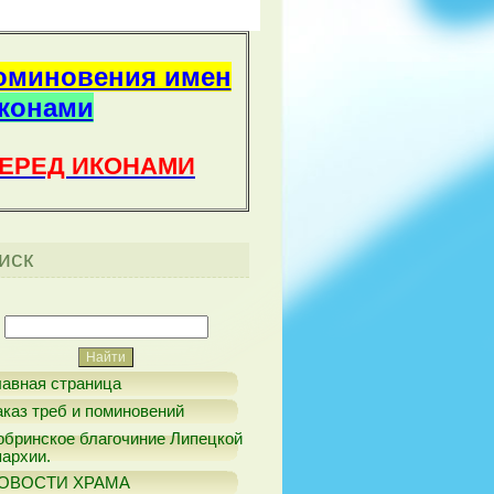
оминовения имен
иконами
ПЕРЕД ИКОНАМИ
иск
лавная страница
аказ треб и поминовений
обринское благочиние Липецкой
пархии.
ОВОСТИ ХРАМА