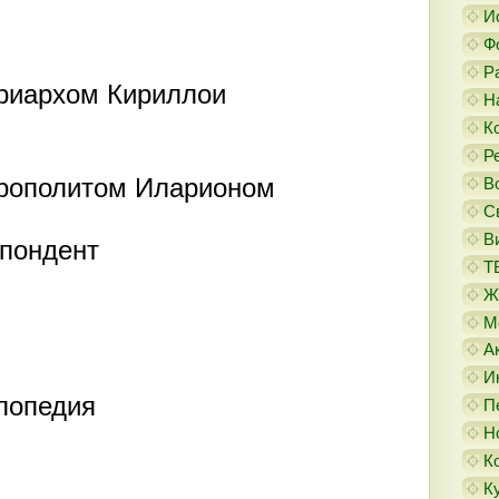
И
Ф
Р
риархом Кириллои
Н
К
Р
рополитом Иларионом
В
С
В
пондент
Т
Ж
М
А
И
лопедия
П
Н
К
К