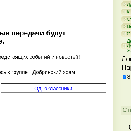
Д
К
С
Ц
ые передачи будут
О
е.
Д
Д
20
предстоящих событий и новостей!
Ло
Па
ь к группе - Добринский храм
з
Одноклассники
Ст