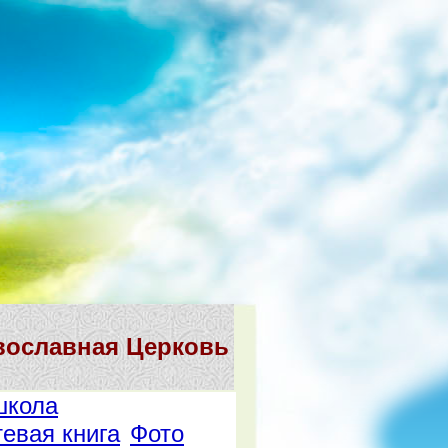
вославная Церковь
школа
тевая книга
Фото