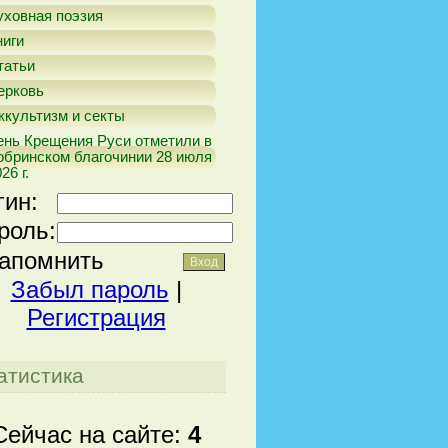
уховная поэзия
ниги
татьи
ерковь
ккультизм и секты
ень Крещения Руси отметили в
обринском благочинии 28 июля
26 г.
гин:
роль:
апомнить
Забыл пароль
|
Регистрация
атистика
Сейчас на сайте:
4