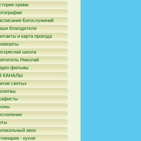
стория храма
отографии
асписание Богослужений
аши благодетели
онтакты и карта проезда
еквизиты
оскресная школа
вятитель Николай
идео фильмы
В КАНАЛЫ
итие святых
олитвы
кафисты
коны
еснопения
оты
олокольный звон
улинария - кухня