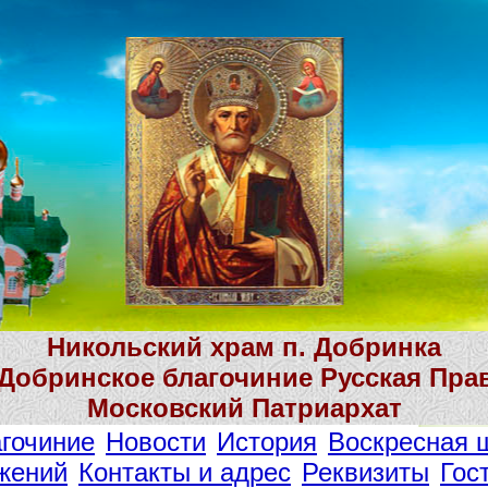
Никольский храм п. Добринка
 Добринское благочиние Русская Пра
Московский Патриархат
гочиние
Новости
История
Воскресная 
жений
Контакты и адрес
Реквизиты
Гос