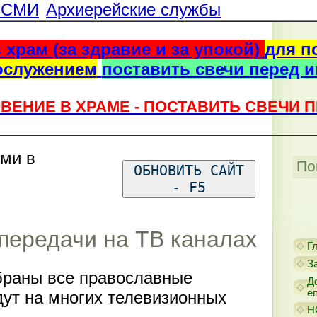
г СМИ
Архиерейские службы
 храм (за здравие и за упокой)
для п
ослужением
поставить свечи перед 
ВЕНИЕ В ХРАМЕ - ПОСТАВИТЬ СВЕЧИ 
ями в
По
ОБНОВИТЬ САЙТ
- F5
передачи на ТВ каналах
Г
З
браны все православные
Д
е
дут на многих телевизионных
Н