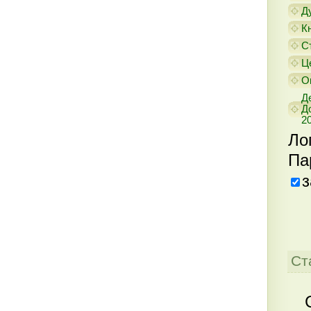
Д
К
С
Ц
О
Д
Д
20
Ло
Па
з
Ст