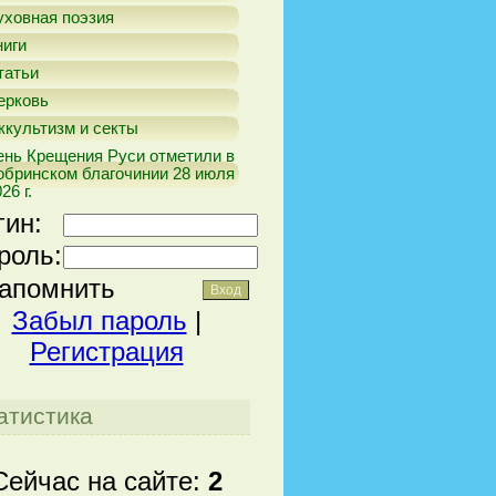
уховная поэзия
ниги
татьи
ерковь
ккультизм и секты
ень Крещения Руси отметили в
обринском благочинии 28 июля
26 г.
гин:
роль:
апомнить
Забыл пароль
|
Регистрация
атистика
Сейчас на сайте:
2