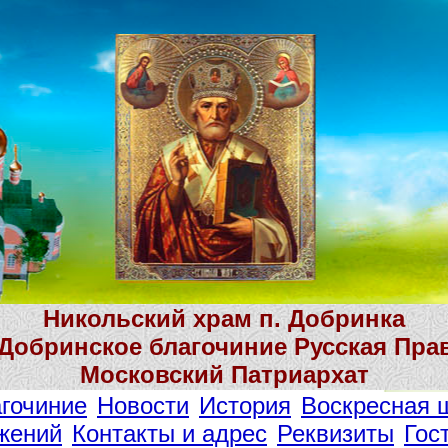
Никольский храм п. Добринка
 Добринское благочиние Русская Пра
Московский Патриархат
гочиние
Новости
История
Воскресная 
жений
Контакты и адрес
Реквизиты
Гос