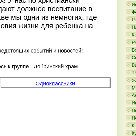
х! У нас по христиански
И
 дают должное воспитание в
Ф
кве мы одни из немногих, где
Р
овия жизни для ребенка на
Н
К
Р
предстоящих событий и новостей!
В
С
В
ь к группе - Добринский храм
Т
Ж
Одноклассники
М
А
И
П
Н
К
К