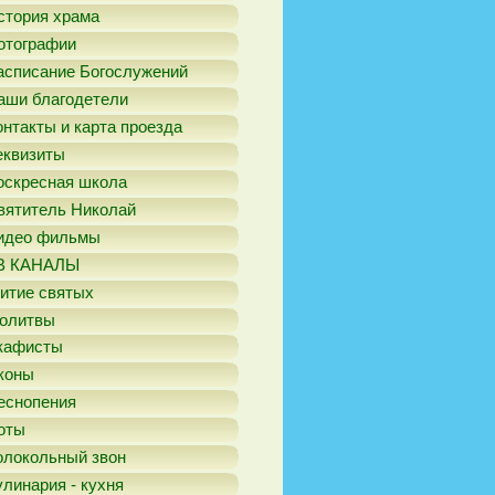
стория храма
отографии
асписание Богослужений
аши благодетели
онтакты и карта проезда
еквизиты
оскресная школа
вятитель Николай
идео фильмы
В КАНАЛЫ
итие святых
олитвы
кафисты
коны
еснопения
оты
олокольный звон
улинария - кухня