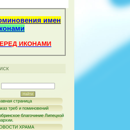
оминовения имен
иконами
ПЕРЕД ИКОНАМИ
иск
лавная страница
аказ треб и поминовений
обринское благочиние Липецкой
пархии.
ОВОСТИ ХРАМА