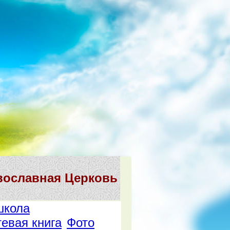
вославная Церковь
школа
тевая книга
Фото