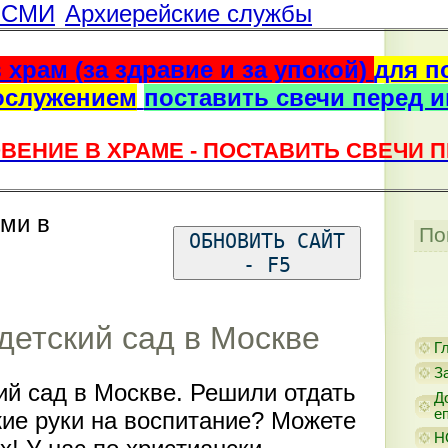
г СМИ
Архиерейские службы
 храм (за здравие и за упокой)
для п
ослужением
поставить свечи перед 
ВЕНИЕ В ХРАМЕ - ПОСТАВИТЬ СВЕЧИ 
ями в
По
ОБНОВИТЬ САЙТ
- F5
етский сад в Москве
Г
З
й сад в Москве. Решили отдать
Д
е
жие руки на воспитание? Можете
Н