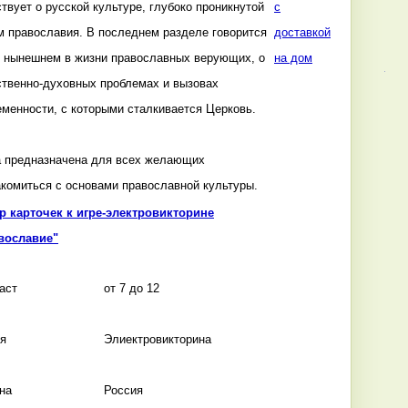
твует о русской культуре, глубоко проникнутой
с
м православия. В последнем разделе говорится
доставкой
е нынешнем в жизни православных верующих, о
на дом
ственно-духовных проблемах и вызовах
еменности, с которыми сталкивается Церковь.
а предназначена для всех желающих
акомиться с основами православной культуры.
р карточек к игре-электровикторине
вославие"
аст
от 7 до 12
я
Элиектровикторина
на
Россия