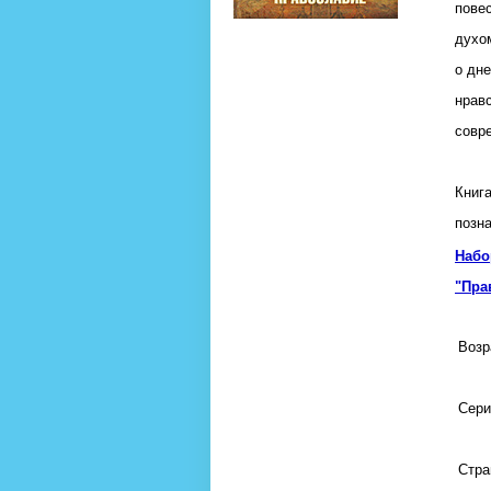
повес
духо
о дн
нрав
совр
Книг
позн
Набо
"Пра
Возр
Сери
Стра