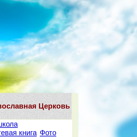
вославная Церковь
школа
тевая книга
Фото