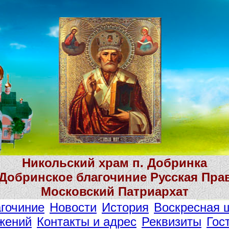
Никольский храм п. Добринка
 Добринское благочиние Русская Пра
Московский Патриархат
гочиние
Новости
История
Воскресная 
жений
Контакты и адрес
Реквизиты
Гос