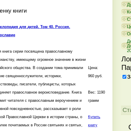
Д
нку книги
К
С
Ц
клопедия для детей. Том 40. Россия.
О
ославие
Д
Д
20
я книга серии посвящена православному
Ло
тианству, имеющему огромное значение в жизни
Па
ийского общества. В создании тома принимали
Цена:
з
тие священнослужители, историки,
960 руб.
сствоведы, писатели, публицисты, которых
диняет православное вероисповедание. Книга
Вес: 1190
омит читателя с православным вероучением и
грамм
Ст
овной повседневностью, рассказывает о роли
кой Православной Церкви в истории страны, о
Купить
олее почитаемых в России святынях и святых,
книгу