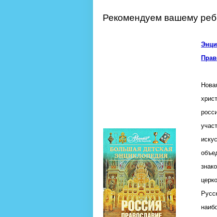
Рекомендуем вашему ребе
Энци
Прав
Нова
хрис
росс
учас
иску
объе
знак
церк
Русс
наиб