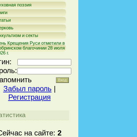
уховная поэзия
ниги
татьи
ерковь
ккультизм и секты
ень Крещения Руси отметили в
обринском благочинии 28 июля
26 г.
гин:
роль:
апомнить
Забыл пароль
|
Регистрация
атистика
Сейчас на сайте:
2