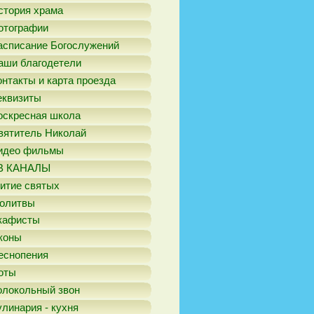
стория храма
отографии
асписание Богослужений
аши благодетели
онтакты и карта проезда
еквизиты
оскресная школа
вятитель Николай
идео фильмы
В КАНАЛЫ
итие святых
олитвы
кафисты
коны
еснопения
оты
олокольный звон
улинария - кухня