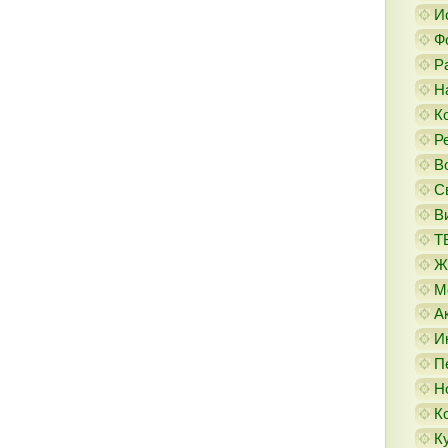
И
Ф
Р
Н
К
Р
В
С
В
Т
Ж
М
А
И
П
Н
К
К