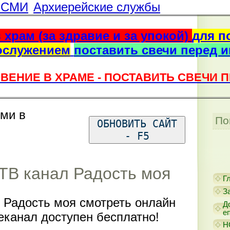
г СМИ
Архиерейские службы
 храм (за здравие и за упокой)
для п
ослужением
поставить свечи перед 
ВЕНИЕ В ХРАМЕ - ПОСТАВИТЬ СВЕЧИ 
ями в
По
ОБНОВИТЬ САЙТ
- F5
ТВ канал Радость моя
Г
З
 Радость моя смотреть онлайн
Д
е
еканал доступен бесплатно!
Н