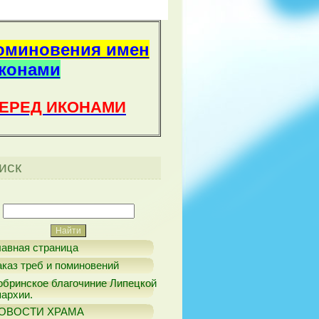
оминовения имен
иконами
ПЕРЕД ИКОНАМИ
иск
лавная страница
аказ треб и поминовений
обринское благочиние Липецкой
пархии.
ОВОСТИ ХРАМА