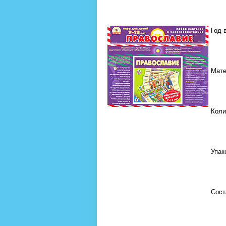
Год 
Мате
Коли
Упак
Сост