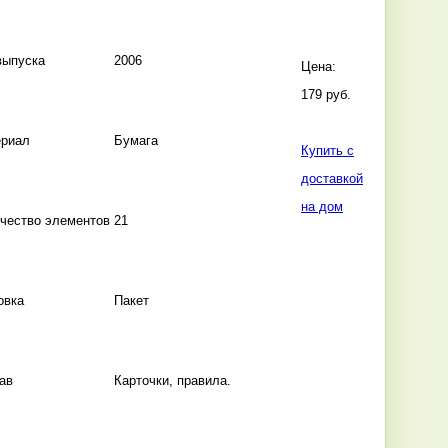
выпуска
2006
Цена:
179 руб.
риал
Бумага
Купить с
доставкой
на дом
чество элементов
21
овка
Пакет
ав
Карточки, правила.