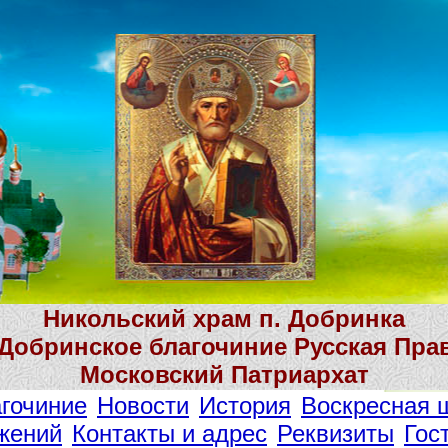
Никольский храм п. Добринка
 Добринское благочиние Русская Пра
Московский Патриархат
гочиние
Новости
История
Воскресная 
жений
Контакты и адрес
Реквизиты
Гос