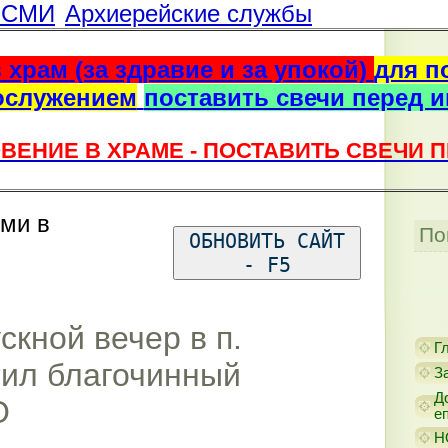
г СМИ
Архиерейские службы
 храм (за здравие и за упокой)
для п
ослужением
поставить свечи перед 
ВЕНИЕ В ХРАМЕ - ПОСТАВИТЬ СВЕЧИ 
ями в
По
ОБНОВИТЬ САЙТ
- F5
кной вечер в п.
Г
тил благочинный
З
Д
О
е
Н