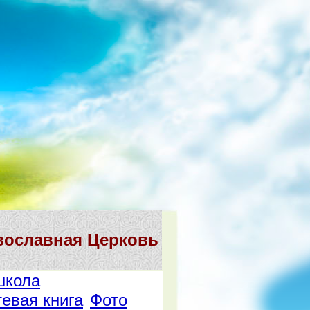
вославная Церковь
школа
тевая книга
Фото