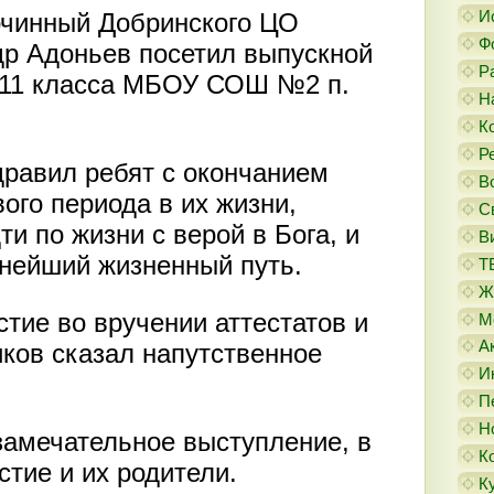
И
гочинный Добринского ЦО
Ф
др Адоньев посетил выпускной
Р
 11 класса МБОУ СОШ №2 п.
Н
К
Р
равил ребят с окончанием
В
ого периода в их жизни,
С
и по жизни с верой в Бога, и
В
ьнейший жизненный путь.
Т
Ж
тие во вручении аттестатов и
М
А
ков сказал напутственное
И
П
Н
замечательное выступление, в
К
стие и их родители.
К