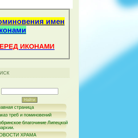
оминовения имен
иконами
ПЕРЕД ИКОНАМИ
иск
лавная страница
аказ треб и поминовений
обринское благочиние Липецкой
пархии.
ОВОСТИ ХРАМА