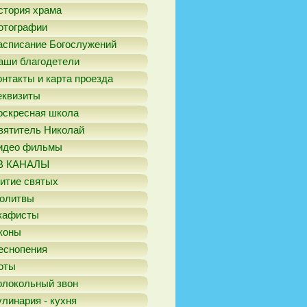
стория храма
отографии
асписание Богослужений
аши благодетели
онтакты и карта проезда
еквизиты
оскресная школа
вятитель Николай
идео фильмы
В КАНАЛЫ
итие святых
олитвы
кафисты
коны
еснопения
оты
олокольный звон
улинария - кухня