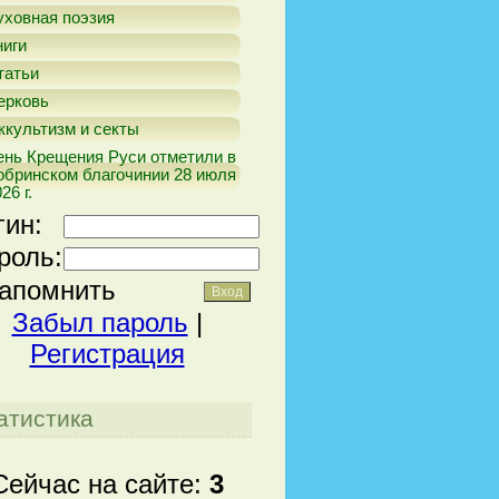
уховная поэзия
ниги
татьи
ерковь
ккультизм и секты
ень Крещения Руси отметили в
обринском благочинии 28 июля
26 г.
гин:
роль:
апомнить
Забыл пароль
|
Регистрация
атистика
Сейчас на сайте:
3