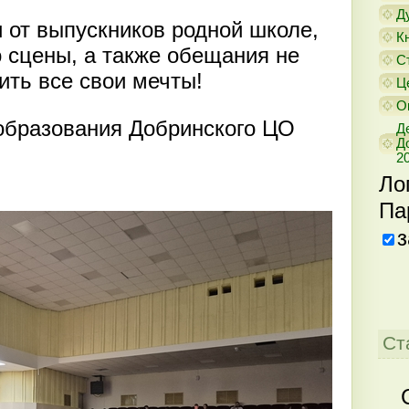
Д
 от выпускников родной школе,
К
о сцены, а также обещания не
С
ить все свои мечты!
Ц
О
 образования Добринского ЦО
Д
Д
20
Ло
Па
з
Ст