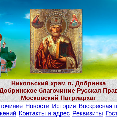
Никольский храм п. Добринка
 Добринское благочиние Русская Пра
Московский Патриархат
гочиние
Новости
История
Воскресная 
жений
Контакты и адрес
Реквизиты
Гос