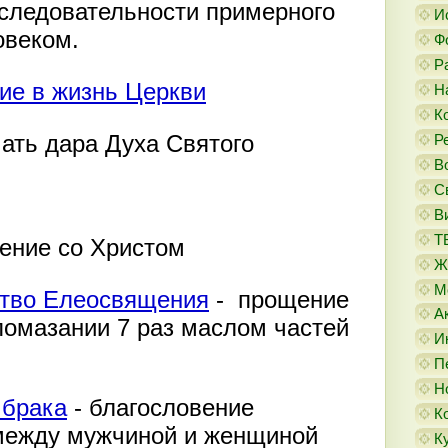
оследовательности примерного
И
овеком.
Ф
Р
ие в жизнь Церкви
Н
К
ать дара Духа Святого
Р
В
С
В
Т
ение со Христом
Ж
М
ство Елеосвящения
- прощение
А
помазании 7 раз маслом частей
И
П
Н
 брака
- благословение
К
между мужчиной и женщиной
К