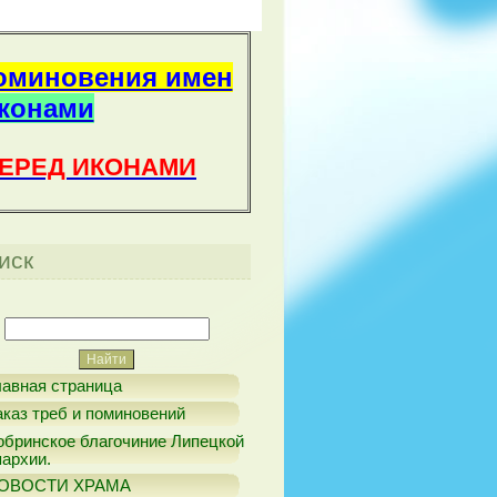
оминовения имен
иконами
ПЕРЕД ИКОНАМИ
иск
лавная страница
аказ треб и поминовений
обринское благочиние Липецкой
пархии.
ОВОСТИ ХРАМА