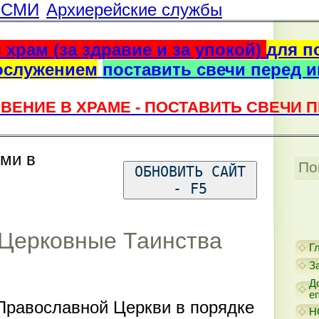
г СМИ
Архиерейские службы
 храм (за здравие и за упокой)
для п
ослужением
поставить свечи перед 
ВЕНИЕ В ХРАМЕ - ПОСТАВИТЬ СВЕЧИ 
ями в
По
ОБНОВИТЬ САЙТ
- F5
Церковные Таинства
Г
З
Д
е
Православной Церкви в порядке
Н