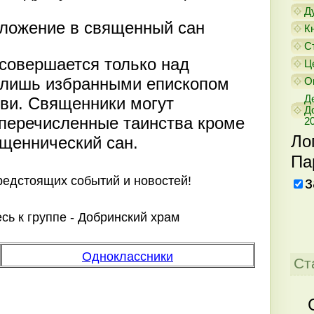
Д
оложение в священный сан
К
С
совершается только над
Ц
 лишь избранными епископом
О
Д
ви. Священники могут
Д
перечисленные таинства кроме
20
Ло
щеннический сан.
Па
з
предстоящих событий и новостей!
ь к группе - Добринский храм
Одноклассники
Ст