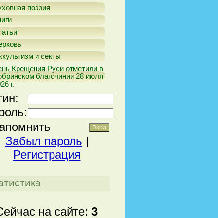
уховная поэзия
ниги
татьи
ерковь
ккультизм и секты
ень Крещения Руси отметили в
обринском благочинии 28 июля
26 г.
гин:
роль:
апомнить
Забыл пароль
|
Регистрация
атистика
Сейчас на сайте:
3