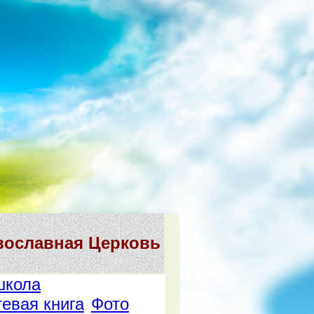
вославная Церковь
школа
тевая книга
Фото