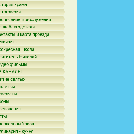
стория храма
отографии
асписание Богослужений
аши благодетели
онтакты и карта проезда
еквизиты
оскресная школа
вятитель Николай
идео фильмы
В КАНАЛЫ
итие святых
олитвы
кафисты
коны
еснопения
оты
олокольный звон
улинария - кухня