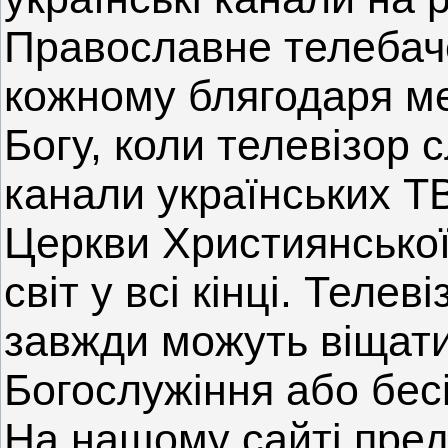
Православне телебач
кожному блягодаря ме
Богу, коли телевізор 
канали українських ТВ
Церкви Християнської
світ у всі кінці. Телев
завжди можуть віщати
Богослужіння або бес
На нашому сайті пред