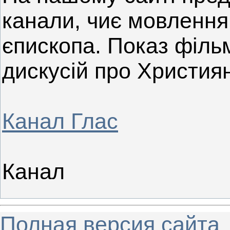
канали, чиє мовлення
єпископа. Показ фільм
дискусій про Христия
Канал Глас
Канал
Полная версия сайта